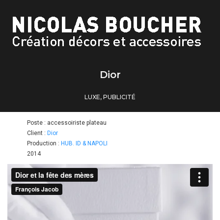
Dior
LUXE
,
PUBLICITÉ
Poste : accessoiriste plateau
Client :
Dior
Production :
HUB. ID & NAPOLI
2014